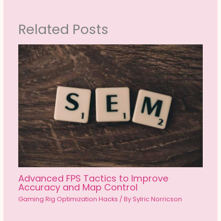
Related Posts
Advanced FPS Tactics to Improve
Accuracy and Map Control
Gaming Rig Optimization Hacks
/ By
Sylric Norricson