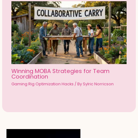
Winning MOBA Strategies for Team
Coordination
Gaming Rig Optimization Hacks
/ By
Sylric Norricson